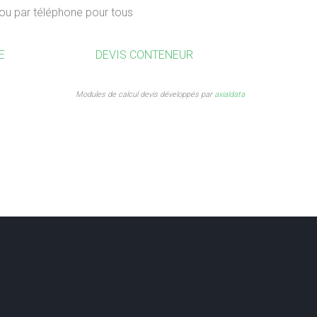
 ou par téléphone pour tous
E
DEVIS CONTENEUR
Modules de calcul devis développés par
axialdata