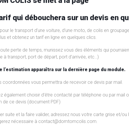
 COLIS se met à la page
arif qui débouchera sur un devis en qu
pour le transport d’une voiture, d’une moto, de colis en groupag
lus et obtenez un tarif en ligne en quelques clics.
 toute perte de temps, munissez vous des éléments qui pourraient
e à transport, port de départ, port d’arrivée, etc…)
de l’estimation apparaîtra sur la dernière page du module.
s coordonnées vous permettra de recevoir ce devis par mail.
z également choisir d’être contacté par téléphone ou par mail o
n de ce devis (document PDF)
r suite et la faire valider, adressez nous votre carte grise et/ou
ugerez nécessaire à contact@domtomcolis.com.