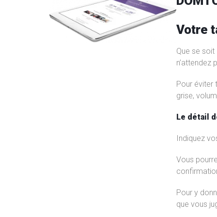
DOMTOM
Votre t
Que se soit 
n’attendez p
Pour éviter
grise, volum
Le détail 
Indiquez vo
Vous pourre
confirmatio
Pour y donne
que vous j